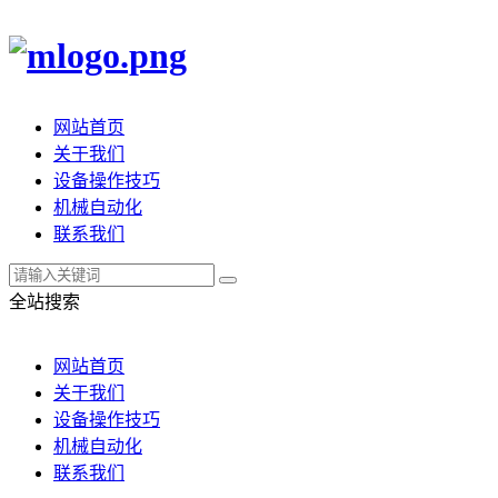
网站首页
关于我们
设备操作技巧
机械自动化
联系我们
全站搜索
网站首页
关于我们
设备操作技巧
机械自动化
联系我们