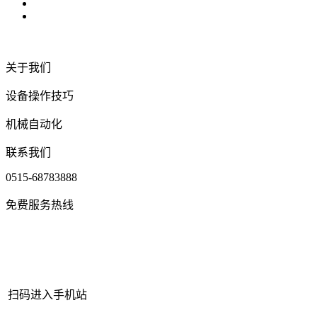
关于我们
设备操作技巧
机械自动化
联系我们
0515-68783888
免费服务热线
扫码进入手机站