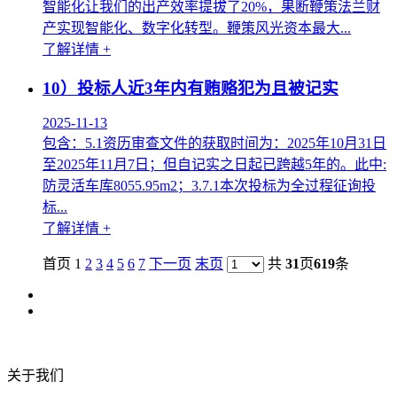
智能化让我们的出产效率提拔了20%，果断鞭策法兰财
产实现智能化、数字化转型。鞭策风光资本最大...
了解详情 +
10）投标人近3年内有贿赂犯为且被记实
2025-11-13
包含：5.1资历审查文件的获取时间为：2025年10月31日
至2025年11月7日；但自记实之日起已跨越5年的。此中:
防灵活车库8055.95m2；3.7.1本次投标为全过程征询投
标...
了解详情 +
首页 1
2
3
4
5
6
7
下一页
末页
共
31
页
619
条
关于我们