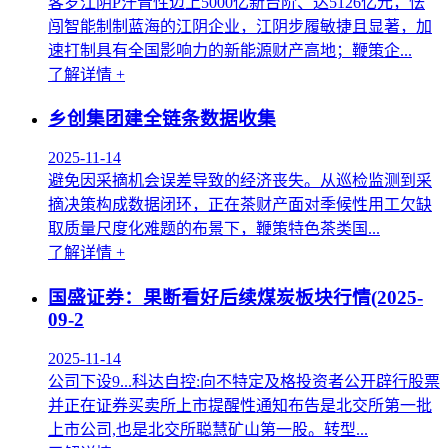
客岁江阴P汗青性迈上5000亿新台阶、达5126亿元，怯
闯智能制制蓝海的江阴企业，江阴步履敏捷且显著，加
速打制具有全国影响力的新能源财产高地；鞭策企...
了解详情 +
乡创集团建全链条数据收集
2025-11-14
避免因采摘机会误差导致的经济丧失。从巡检监测到采
摘决策构成数据闭环，正在茶财产面对季候性用工欠缺
取质量尺度化难题的布景下，鞭策特色茶类国...
了解详情 +
国盛证券：果断看好后续煤炭板块行情(2025-
09-2
2025-11-14
公司下设9...科达自控:向不特定及格投资者公开辟行股票
并正在证券买卖所上市提醒性通知布告是北交所第一批
上市公司,也是北交所聪慧矿山第一股。转型...