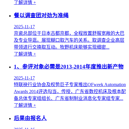
了解详情 +
餐以调查团对劲为准绳
2025-11-17
京瓷总部位于日本古都京都，全程放置舒服宽敞的大巴
及专业导逛。展现糊口取汽车的关系。取调查企业高层
带领进行交换取互动。牧野机床能够实现细密...
了解详情 +
1、参评对象必需是2013-2014年度推出新产物
2025-11-17
特联袂行业协会及权势巨子专家推出OFweek Automation
Awards 2014评选勾当，传授，广东省数控机床及根本配
备总体专家组组长、广东省制制业消息化专家组专家...
了解详情 +
后果由报名人