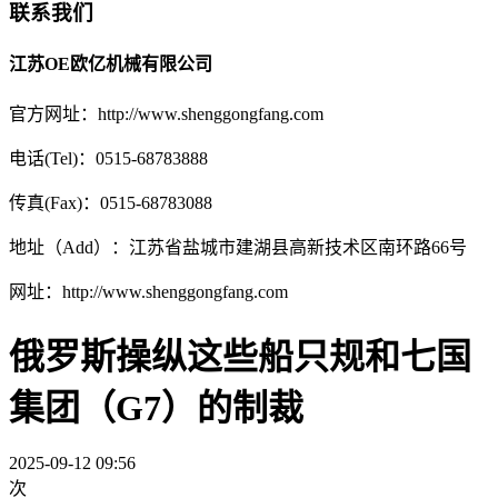
联系我们
江苏OE欧亿机械有限公司
官方网址：http://www.shenggongfang.com
电话(Tel)：0515-68783888
传真(Fax)：0515-68783088
地址（Add）：江苏省盐城市建湖县高新技术区南环路66号
网址：http://www.shenggongfang.com
俄罗斯操纵这些船只规和七国
集团（G7）的制裁
2025-09-12 09:56
次