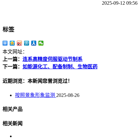
2025-09-12 09:56
标签
本文网址：
上一篇：
连系高精度伺服驱动节制系
下一篇：
如能源化工、配备制制、生物医药
近期浏览：本新闻您曾浏览过！
按照景象形象监测
2025-08-26
相关产品
相关新闻