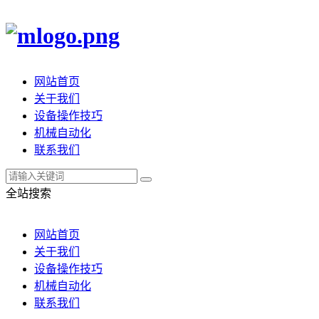
网站首页
关于我们
设备操作技巧
机械自动化
联系我们
全站搜索
网站首页
关于我们
设备操作技巧
机械自动化
联系我们