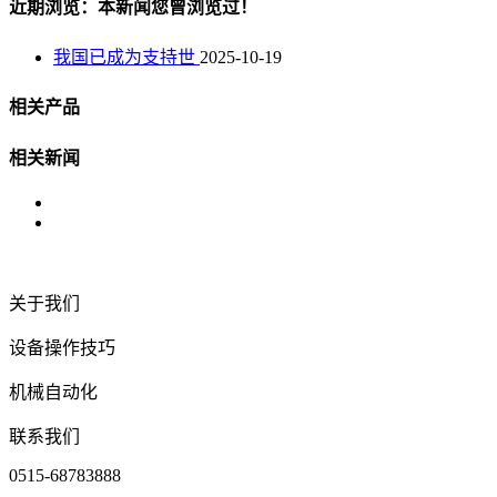
近期浏览：本新闻您曾浏览过！
我国已成为支持世
2025-10-19
相关产品
相关新闻
关于我们
设备操作技巧
机械自动化
联系我们
0515-68783888