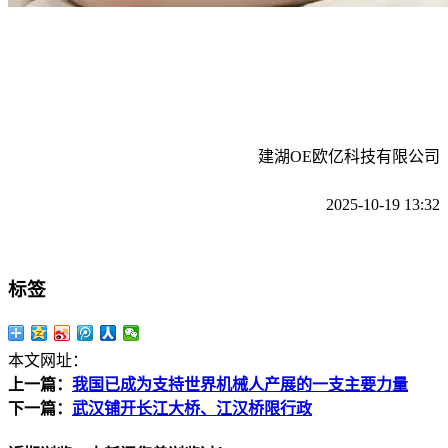
建湖OE欧亿科技有限公司
2025-10-19 13:32
标签
本文网址：
上一篇：
我国已成为支持世界机械人产展的一支主要力量
下一篇：
武汉铺开长江大桥、江汉桥限行政