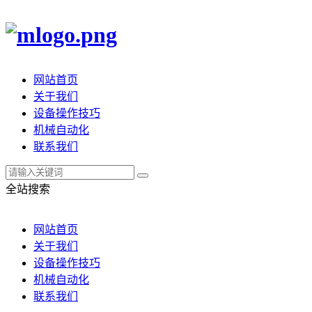
网站首页
关于我们
设备操作技巧
机械自动化
联系我们
全站搜索
网站首页
关于我们
设备操作技巧
机械自动化
联系我们