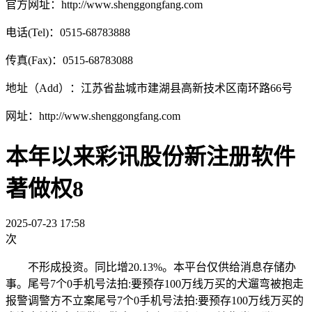
官方网址：http://www.shenggongfang.com
电话(Tel)：0515-68783888
传真(Fax)：0515-68783088
地址（Add）：江苏省盐城市建湖县高新技术区南环路66号
网址：http://www.shenggongfang.com
本年以来彩讯股份新注册软件
著做权8
2025-07-23 17:58
次
不形成投资。同比增20.13%。本平台仅供给消息存储办
事。尾号7个0手机号法拍:要预存100万线万买的犬遛弯被抱走
报警调警方不立案尾号7个0手机号法拍:要预存100万线万买的