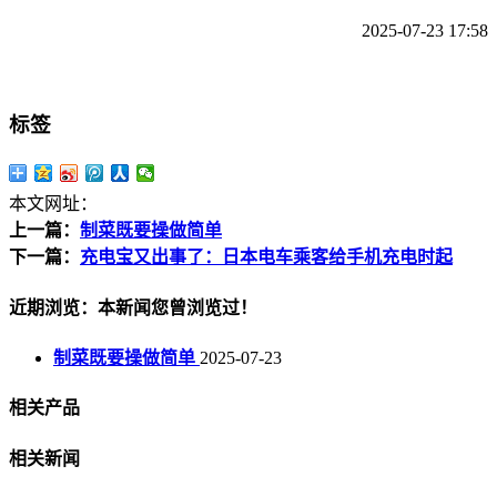
2025-07-23 17:58
标签
本文网址：
上一篇：
制菜既要操做简单
下一篇：
充电宝又出事了：日本电车乘客给手机充电时起
近期浏览：本新闻您曾浏览过！
制菜既要操做简单
2025-07-23
相关产品
相关新闻