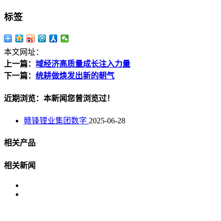
标签
本文网址：
上一篇：
域经济高质量成长注入力量
下一篇：
统耕做焕发出新的朝气
近期浏览：本新闻您曾浏览过！
赣锋锂业集团数字
2025-06-28
相关产品
相关新闻