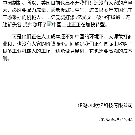
中国制制。所以，美国目前也离不开我们！还没有人家的产量
大，必然要鼎力成长。
老板就很生气，过去良多年美国汽车
工场采办的机械人，13亿曼城打爆5亿尤文：破49年尴尬+3连
胜斩头名 瓜帅憋坏了
中国工业正正在加快转型。
可是他们正在人工成本还不如中国的环境下，大师敢打商
业和，也没有人家的价钱廉价。问题是我们正在国际上收购了
良多工业机械人的工场，还能做豆腐机，它也需要高额的成本
啊。
建湖OE欧亿科技有限公司
2025-06-29 13:44