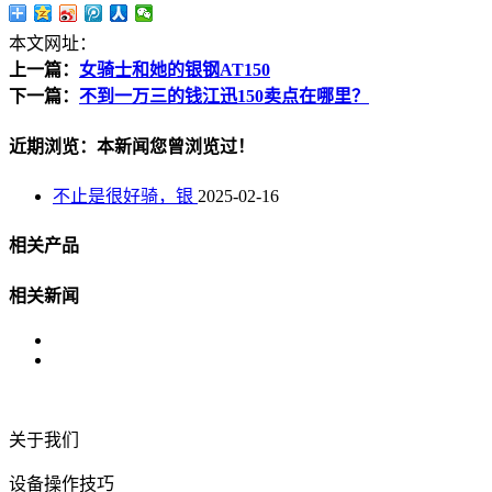
本文网址：
上一篇：
女骑士和她的银钢AT150
下一篇：
不到一万三的钱江迅150卖点在哪里？
近期浏览：本新闻您曾浏览过！
不止是很好骑，银
2025-02-16
相关产品
相关新闻
关于我们
设备操作技巧