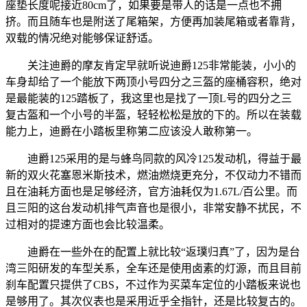
座垫长度呢接近80cm了，如果要是带人的话是一点也不拥
挤。而且随车也是附送了尾箱架，方便再加装尾箱或者靠背，
双载的情况绝对能够保证舒适。
关注迪爵的摩友肯定早就听说迪爵125非常能装，小小的
车身却给了一个能放下两顶小号四分之三盔的座桶容积，绝对
是最能装的125踏板了，我这里也是找了一顶L号的四分之三
复古盔和一个小号的半盔，轻轻松松是放的下的。所以在装载
能力上，迪爵在小踏板里称第二应该没人敢称第一。
迪爵125采用的是与蜂鸟同款的风冷125发动机，得益于最
新的双火花塞恩米斯技术，燃油燃烧更充分，不仅动力不错而
且在油耗方面也是足够经济，官方油耗仅为1.67L/百公里。而
且三阳的这台发动机排气声音也是很小，非常安静不扰民，不
过相对的提速方面也会比较温柔。
迪爵在一些外在的配置上就比较“返璞归真”了，因为是台
湾三阳研发的车型关系，全车还是使用卤素的灯源，而且目前
刹车配置只提供了CBS，不过作为买菜车定位的小踏板来说也
是够用了。其次仪表也是采用近乎全指针，还是比较复古的。