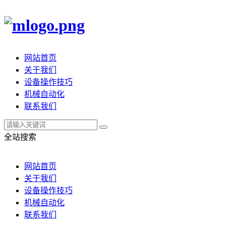
网站首页
关于我们
设备操作技巧
机械自动化
联系我们
全站搜索
网站首页
关于我们
设备操作技巧
机械自动化
联系我们