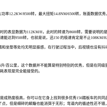
12.2KW/8500转，最大扭矩14.8NM/6500转，账面
此时的表显数据为112KM/H，此时的转速为8600转，需要说
达到9500转，也就是说，迅150 的极速肯定是不止108KM/
坐垫等处均无明显振感，在行驶过程当中，后视镜也没有抖动，
6升/百公里，这个数据并不能算是特别特别的优秀，但是在同级
油耗表现是完全能接受的。
是成熟度极高，你可以在它身上找到很多优秀150踏板车的共同
了点，但是细碎的颠簸也能消弭于无形；弯道内的循迹性还不错