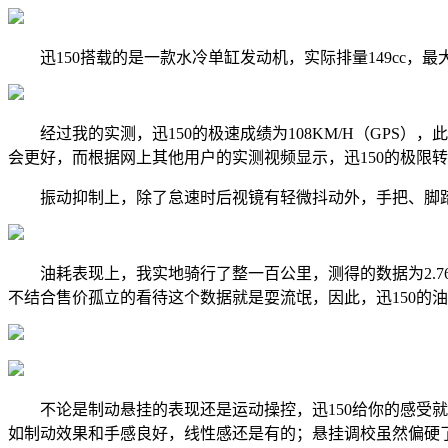
迅150搭载的是一款水冷单缸发动机，实际排量149cc，最大功率
经过我的实测，迅150的极速成绩为108KM/H（GPS），
会更好，而根据网上其他用户的实测视频显示，迅150的极限转速能
振动抑制上，除了怠速时后视镜有轻微抖动外，手把、脚踏和
油耗表现上，我实地骑行了整一百公里，测得的数据为2.7
不结合售价孤立的看待这个数据就是耍流氓，因此，迅150的
不论是制动悬挂的表现还是运动操控，迅150给你的感受就
如制动效果和手感良好，线性感还是有的；悬挂调校虽然偏硬