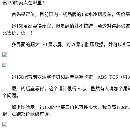
迅150的卖点在哪里？
首先是定价，目前国内一线品牌的150水冷踏板车，售价基本在1
迅150虽然卖得便宜，但是颜值并不拉跨，至少对得起买这
比售价，值了！
多界面的超大TFT显示屏，可以显示胎压数据，并可以实现
迅150配置前双活塞卡钳和后单活塞卡钳，ABS+TCS（
原厂的后座靠背，这个设计很得人心，虽然有人说加个尾箱
个问题。
如上图所示，迅150的坐姿三角包容性很大，我身高170cm
腿，脚踏部位两级可选。