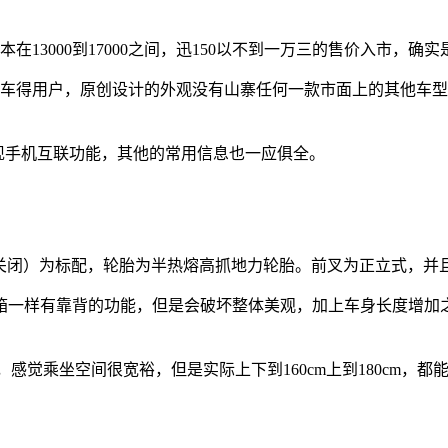
3000到17000之间，迅150以不到一万三的售价入市，确实
车得用户，原创设计的外观没有山寨任何一款市面上的其他车型
手机互联功能，其他的常用信息也一应俱全。
可关闭）为标配，轮胎为半热熔高抓地力轮胎。前叉为正立式，并
一样有靠背的功能，但是会破坏整体美观，加上车身长度增加之
，感觉乘坐空间很宽裕，但是实际上下到160cm上到180cm